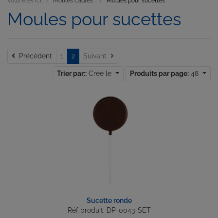
Vous êtes ici::
Moules cadres
Moules pour sucettes
Moules pour sucettes
Précédent
Précédent
1
2
Suivant
Trier par::
Créé le
Produits par page:
48
Sucette ronde
Réf produit: DP-0043-SET