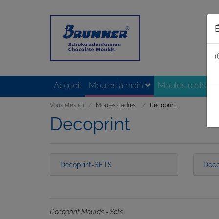
Ê
(
Accueil
Moules à main
Moules cadres
Vous êtes ici::
Moules cadres
Decoprint
Decoprint
Decoprint-SETS
Deco
Decoprint Moulds - Sets