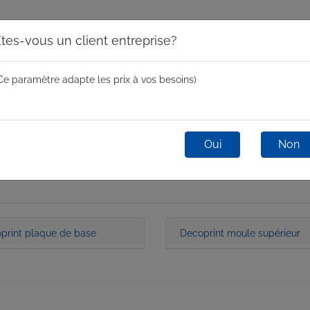
tes-vous un client entreprise?
Ce paramètre adapte les prix à vos besoins)
Moules centrifugeurs
Mini Spin
One-Shot
Glas
Oui
Non
print plaque de base
Decoprint moule supérieur