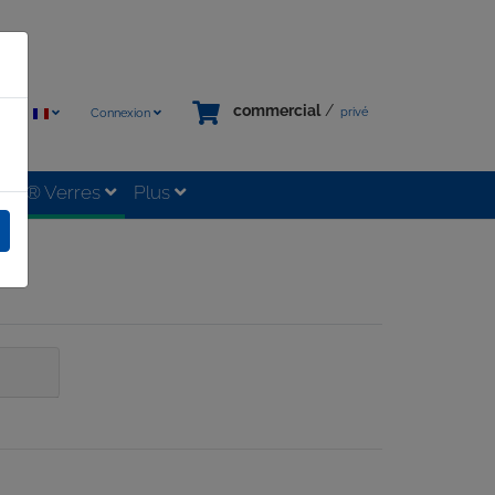
commercial
/
privé
Connexion
tixx® Verres
Plus