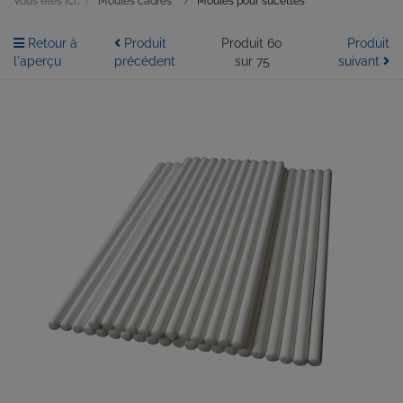
Vous êtes ici::
Moules cadres
Moules pour sucettes
Retour à
Produit
Produit 60
Produit
l'aperçu
précédent
sur 75
suivant