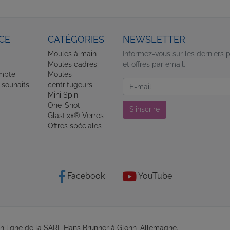
CE
CATÉGORIES
NEWSLETTER
Moules à main
Informez-vous sur les derniers 
Moules cadres
et offres par email.
mpte
Moules
Newsletter
 souhaits
centrifugeurs
Mini Spin
One-Shot
S'inscrire
Glastixx® Verres
Offres spéciales
Facebook
YouTube
en ligne de la SARL Hans Brunner à Glonn, Allemagne.