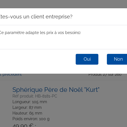
tes-vous un client entreprise?
Ce paramètre adapte les prix à vos besoins)
Moules centrifugeurs
Mini Spin
One-Shot
Glas
Oui
Non
t précédent
Produit 27 sur 260
Sphérique Père de Noël "Kurt"
Réf produit: HB-8181-PC
Longueur: 105 mm
Largeur: 87 mm
Hauteur: 65 mm
Poids environ: 100 g
49,90 €
*