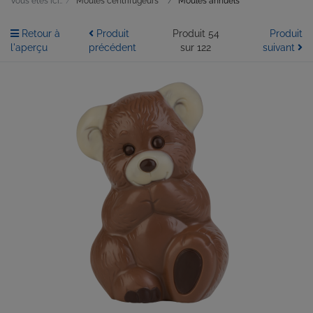
Vous êtes ici::
Moules centrifugeurs
Moules annuels
Retour à
Produit
Produit 54
Produit
l'aperçu
précédent
sur 122
suivant