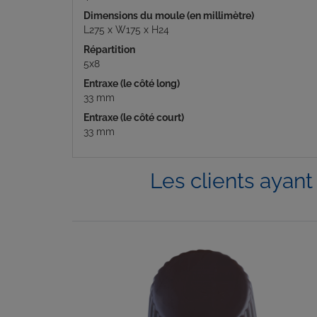
Dimensions du moule (en millimètre)
L275 x W175 x H24
Répartition
5x8
Entraxe (le côté long)
33 mm
Entraxe (le côté court)
33 mm
Les clients ayan