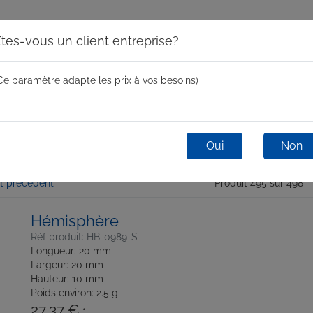
tes-vous un client entreprise?
Ce paramètre adapte les prix à vos besoins)
Moules centrifugeurs
Mini Spin
One-Shot
Glas
Oui
Non
t précédent
Produit 495 sur 498
Hémisphère
Réf produit: HB-0989-S
Longueur: 20 mm
Largeur: 20 mm
Hauteur: 10 mm
Poids environ: 2.5 g
27,37 €
*