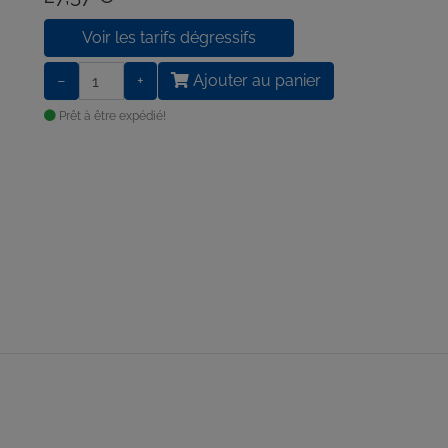
Voir les tarifs dégressifs
−
+
Ajouter au panier
Prêt à être expédié!