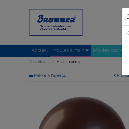
Ê
(
Accueil
Moules à main
Moules cadres
Vous êtes ici::
Moules cadres
Retour à l'aperçu
Produi