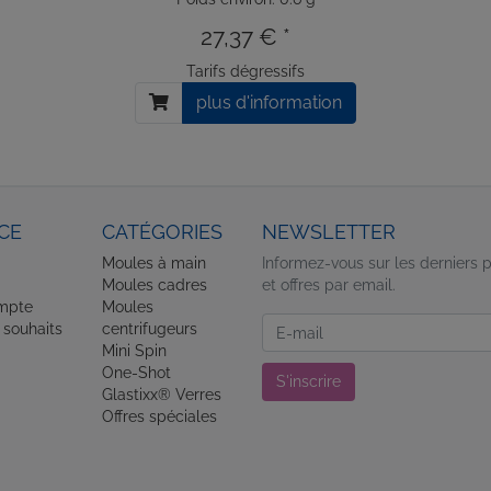
27,37 € *
Tarifs dégressifs
plus d'information
CE
CATÉGORIES
NEWSLETTER
Moules à main
Informez-vous sur les derniers 
Moules cadres
et offres par email.
mpte
Moules
Newsletter
 souhaits
centrifugeurs
Mini Spin
One-Shot
S'inscrire
Glastixx® Verres
Offres spéciales