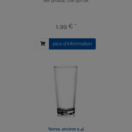
Réf produit: GW-90-GR
1,99 € *
plus d'information
Verres, environ 0,4l