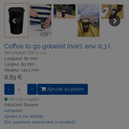
Previous
Next
Coffee to go gobelet (noir), env. 0,3 l
Réf produit: GW-3-L01
Longueur: 80 mm
Largeur: 80 mm
Hauteur: 141.5 mm
8,89 €
*
−
+
Ajouter au panier
Prêt à être expédié!
Fabricant: Brunner
comparer
Ajouter à ma wishlist
Des questions concernant ce produit?