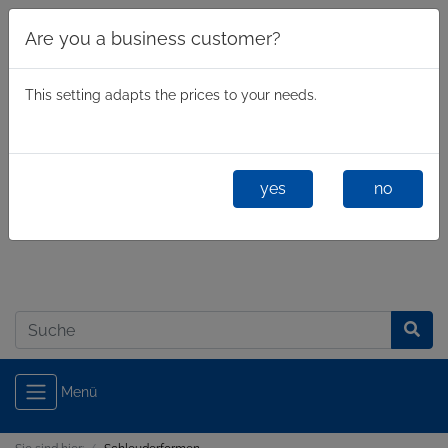
Are you a business customer?
This setting adapts the prices to your needs.
yes
no
Geschäftlich
/
Privatkunde
Anmelden
Menü