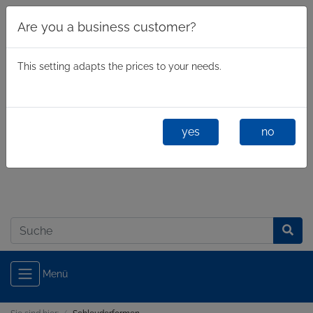
Are you a business customer?
This setting adapts the prices to your needs.
yes
no
Geschäftlich
/
Privatkunde
Anmelden
Menü