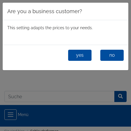
Are you a business customer?
This setting adapts the prices to your needs.
yes
no
Geschäftlich
/
Privatkunde
Anmelden
Menü