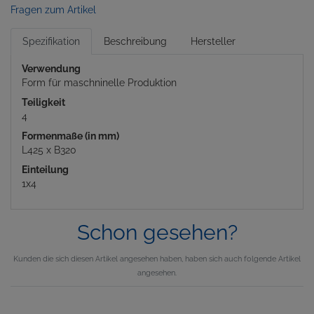
Fragen zum Artikel
Spezifikation
Beschreibung
Hersteller
Verwendung
Form für maschninelle Produktion
Teiligkeit
4
Formenmaße (in mm)
L425 x B320
Einteilung
1x4
Schon gesehen?
Kunden die sich diesen Artikel angesehen haben, haben sich auch folgende Artikel
angesehen.