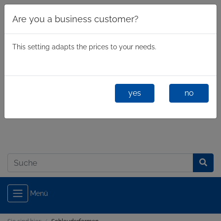
Are you a business customer?
This setting adapts the prices to your needs.
yes
no
Geschäftlich
/
Privatkunde
Anmelden
Menü