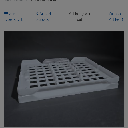
Sie sind hier:
Schleuderformen
Zur
Artikel
Artikel 7 von
nächster
Übersicht
zurück
448
Artikel