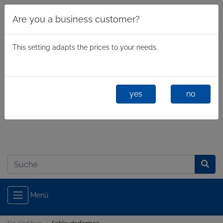
Are you a business customer?
This setting adapts the prices to your needs.
yes
no
Geschäftlich
/
Privatkunde
Anmelden
Menü