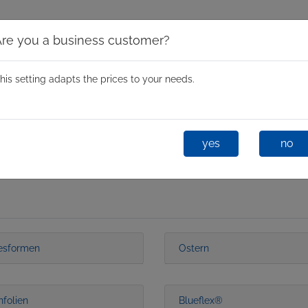
Are you a business customer?
his setting adapts the prices to your needs.
Schleuderformen
Mini Spin
One-Shot
Glastixx®
yes
no
esformen
Ostern
nfolien
Blueflex®