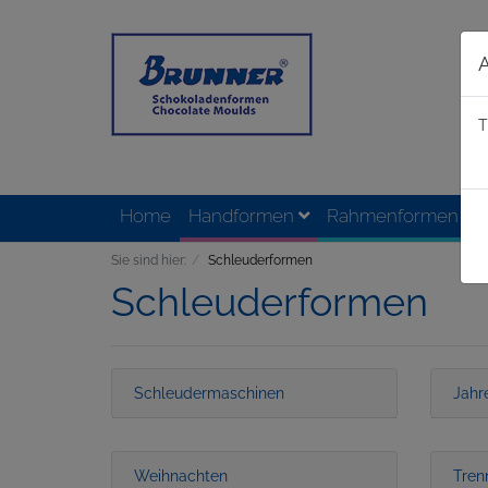
T
Home
Handformen
Rahmenformen
Sie sind hier:
Schleuderformen
Schleuderformen
Schleudermaschinen
Jahr
Weihnachten
Tren