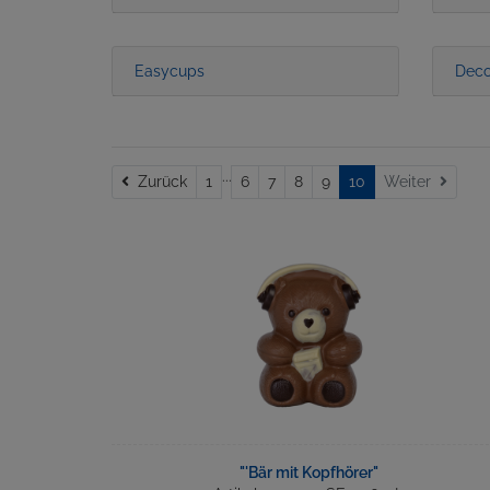
Easycups
Deco
...
Zurück
Zurück
1
6
7
8
9
10
Weiter
"'Bär mit Kopfhörer"