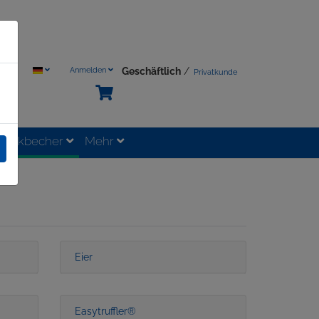
Geschäftlich
/
Anmelden
Privatkunde
 Trinkbecher
Mehr
Eier
Easytruffler®