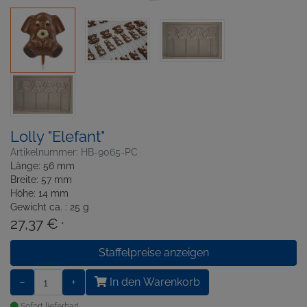
Lolly "Elefant"
Artikelnummer: HB-9065-PC
Länge: 56 mm
Breite: 57 mm
Höhe: 14 mm
Gewicht ca. : 25 g
27,37 €
*
Staffelpreise anzeigen
−
+
In den Warenkorb
Sofort lieferbar!