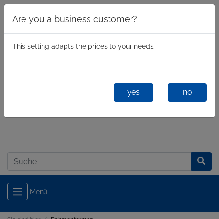
Are you a business customer?
This setting adapts the prices to your needs.
yes
no
Geschäftlich
/
Privatkunde
Anmelden
Menü