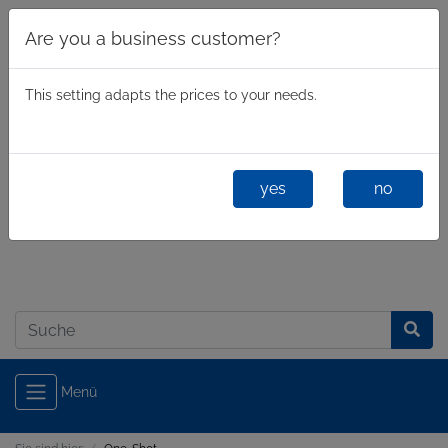
Are you a business customer?
This setting adapts the prices to your needs.
yes
no
Geschäftlich
/
Privatkunde
Anmelden
Menü