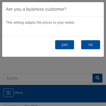
Are you a business customer?
This setting adapts the prices to your needs.
yes
no
Geschäftlich
/
Privatkunde
Anmelden
Menü