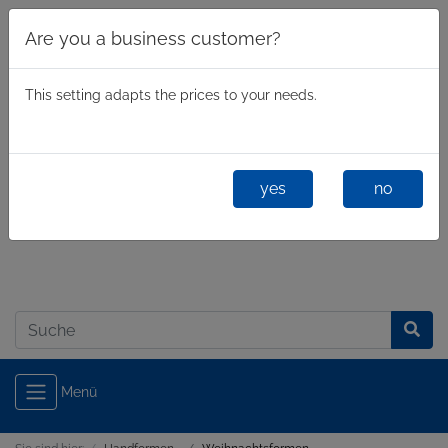
Are you a business customer?
This setting adapts the prices to your needs.
yes
no
Geschäftlich
/
Privatkunde
Anmelden
Menü