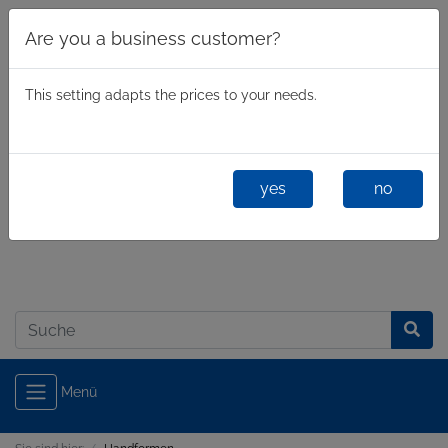
Are you a business customer?
This setting adapts the prices to your needs.
yes
no
Geschäftlich
/
Privatkunde
Anmelden
Menü