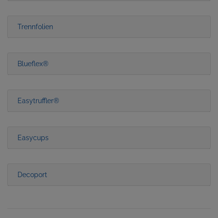
Trennfolien
Blueflex®
Easytruffler®
Easycups
Decoport