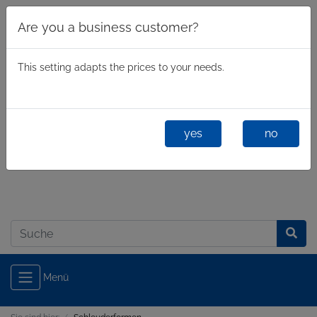
Are you a business customer?
This setting adapts the prices to your needs.
yes
no
Geschäftlich
/
Privatkunde
Anmelden
Menü