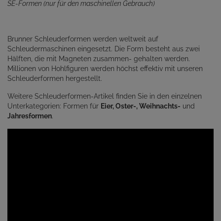
SE-Formen (nur für den maschinellen Gebrauch)
Brunner Schleuderformen werden weltweit auf
Schleudermaschinen eingesetzt. Die Form besteht aus zwei
Hälften, die mit Magneten zusammen- gehalten werden.
Millionen von Hohlfiguren werden höchst effektiv mit unseren
Schleuderformen hergestellt.
Weitere Schleuderformen-Artikel finden Sie in den einzelnen
Unterkategorien: Formen für
Eier
,
Oster-
,
Weihnachts-
und
Jahresformen
.